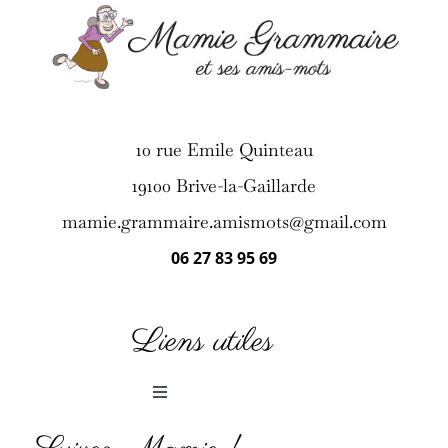
10 rue Emile Quinteau
19100 Brive-la-Gaillarde
mamie.grammaire.amismots@gmail.com
06 27 83 95 69
Liens utiles
Toggle
Navigation
Histoires et jeux