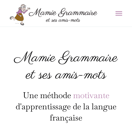
Passer
au
Tog
contenu
Navi
Histoires et jeux
Mamie Grammaire
La méthode
et ses amis-mots
La boutique
L’équipe
Une méthode
d'apprentissage de la langue
Contact
française