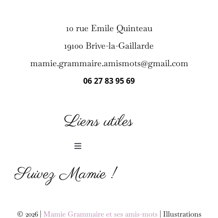
10 rue Emile Quinteau
19100 Brive-la-Gaillarde
mamie.grammaire.amismots@gmail.com
06 27 83 95 69
Liens utiles
Toggle
Navigation
Suivez Mamie !
Histoires et jeux
La méthode
© 2026 |
Mamie Grammaire et ses amis-mots
| Illustrations